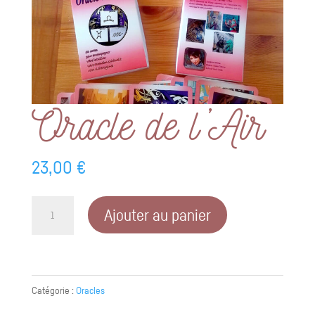
Oracle de l’Air
23,00
€
quantité
Ajouter au panier
de
Oracle
de
l'Air
Catégorie :
Oracles