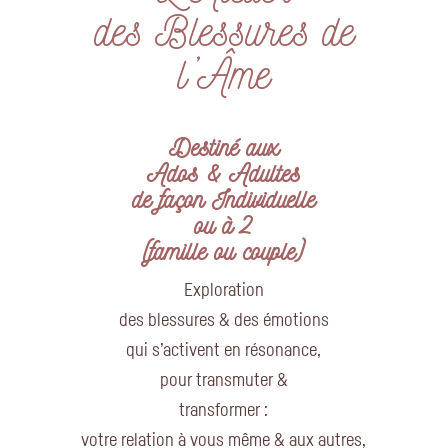
des Blessures de
l’Âme
Destiné aux
Ados & Adultes
de façon Individuelle
ou à 2
(famille ou couple)
Exploration
des blessures & des émotions
qui s’activent en résonance,
pour transmuter &
transformer :
votre relation à vous même & aux autres,