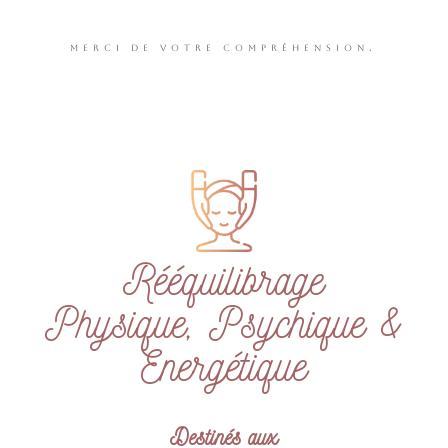
.
Merci de votre compréhension
Rééquilibrage
Physique, Psychique &
Energétique
Destinés aux