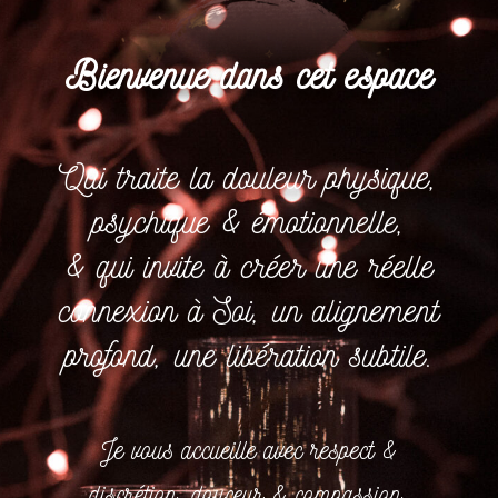
Bienvenue dans cet espace
Qui traite la douleur physique,
psychique & émotionnelle,
& qui invite à créer une réelle
connexion à Soi, un alignement
profond, une libération subtile
.
Je vous accueille avec respect &
discrétion, douceur & compassion,