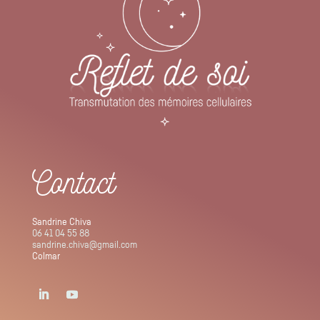
Contact
Sandrine Chiva
06 41 04 55 88
sandrine.chiva@gmail.com
Colmar